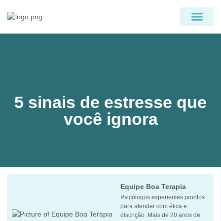
PÁGINA INICIAL
QUEM SOMOS
5 sinais de estresse que
você ignora
Equipe Boa Terapia
Psicólogos experientes prontos
para atender com ética e
discrição. Mais de 20 anos de