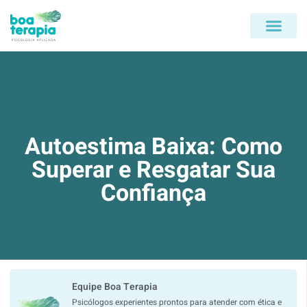
PÁGINA INICIAL
QUEM SOMOS
Autoestima Baixa: Como
Superar e Resgatar Sua
Confiança
Equipe Boa Terapia
Psicólogos experientes prontos para atender com ética e