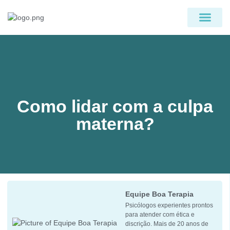
PÁGINA INICIAL
QUEM SOMOS
Como lidar com a culpa
materna?
Equipe Boa Terapia
Psicólogos experientes prontos
para atender com ética e
discrição. Mais de 20 anos de