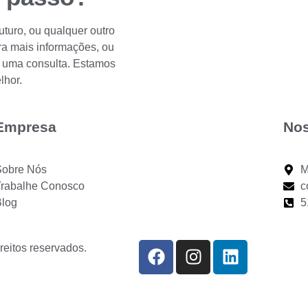
turo, ou qualquer outro
ara mais informações, ou
 uma consulta. Estamos
lhor.
Empresa
Nos
Sobre Nós
M
Trabalhe Conosco
c
Blog
5
reitos reservados.