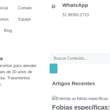
WhatsApp
icial
Contato
51 99392-2723
omos
Equipe
Blog
o e incertezas da vida
ia
prontos para atender
ais de 20 anos de
pia. Tratamentos
Artigos Recentes
s.
Fobias específicas