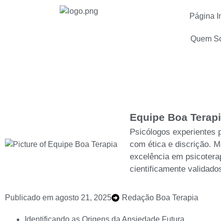
Página In
Quem S
Como lidar com o medo do futur
Equipe Boa Terap
Psicólogos experientes 
com ética e discrição. M
excelência em psicotera
cientificamente validado
Publicado em
agosto 21, 2025
Redação Boa Terapia
Identificando as Origens da Ansiedade Futura