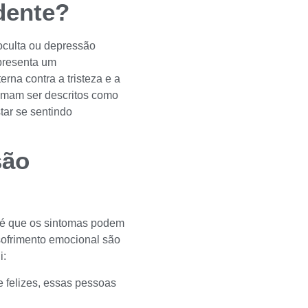
dente?
oculta ou depressão
presenta um
rna contra a tristeza e a
umam ser descritos como
tar se sentindo
são
 é que os sintomas podem
 sofrimento emocional são
i:
 felizes, essas pessoas