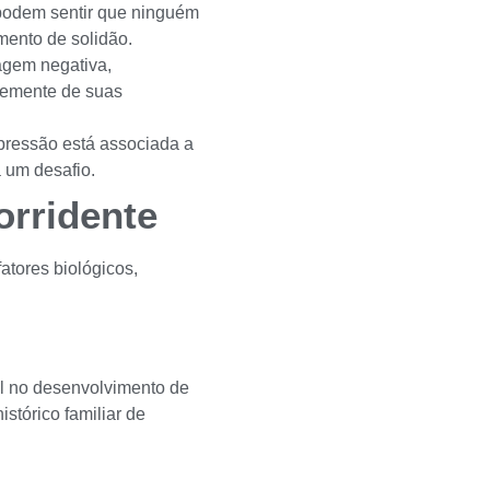
podem sentir que ninguém
mento de solidão.
gem negativa,
temente de suas
pressão está associada a
a um desafio.
orridente
atores biológicos,
l no desenvolvimento de
stórico familiar de