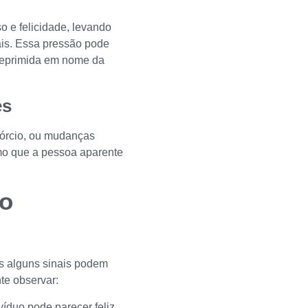
 e felicidade, levando
ais. Essa pressão pode
 reprimida em nome da
es
vórcio, ou mudanças
mo que a pessoa aparente
o
s alguns sinais podem
nte observar:
víduo pode parecer feliz,