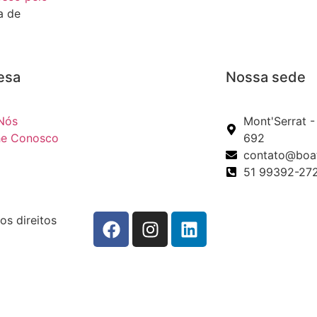
a de
esa
Nossa sede
Nós
Mont'Serrat -
he Conosco
692
contato@boat
51 99392-27
os direitos