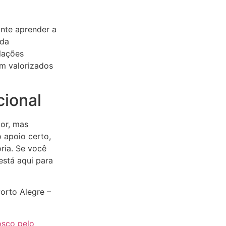
nte aprender a
 da
lações
m valorizados
ional
or, mas
 apoio certo,
ria. Se você
está aqui para
Porto Alegre –
osco pelo