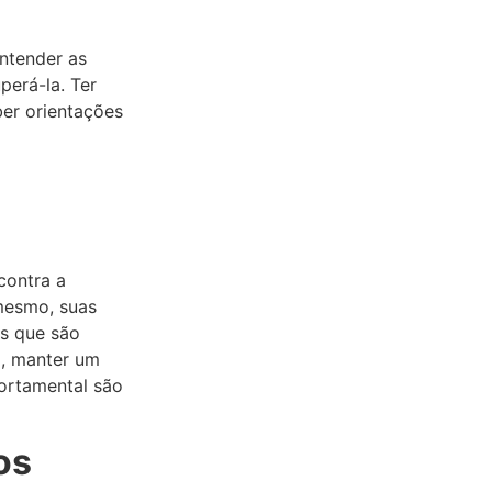
entender as
perá-la. Ter
er orientações
contra a
mesmo, suas
es que são
o, manter um
portamental são
os