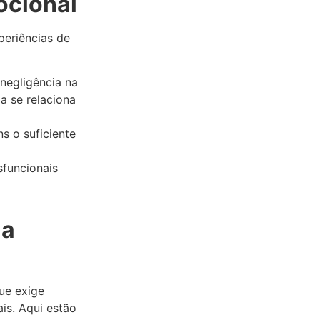
ocional
periências de
negligência na
a se relaciona
s o suficiente
sfuncionais
ia
ue exige
is. Aqui estão