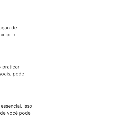
lação de
iciar o
 praticar
soais, pode
essencial. Isso
onde você pode