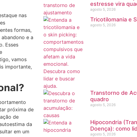
estresse vira quad
agosto 5, 2026
estaque nas
Tricotilomania e S
ões
agosto 5, 2026
rentes formas,
 abandono e a
o. Esses
e
tigo, vamos
is importante,
onal?
Transtorno de Ac
quadro
mportamento
agosto 5, 2026
tar próxima de
lação de
Hipocondria (Tra
 autoestima da
Doença): como li
sultar em um
agosto 5, 2026