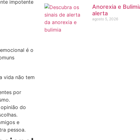
ente impotente
Anorexia e Bulimia
alerta
agosto 5, 2026
emocional é o
comuns
a vida não tem
entes por
smo.
opinião do
scolhas.
amigos e
tra pessoa.