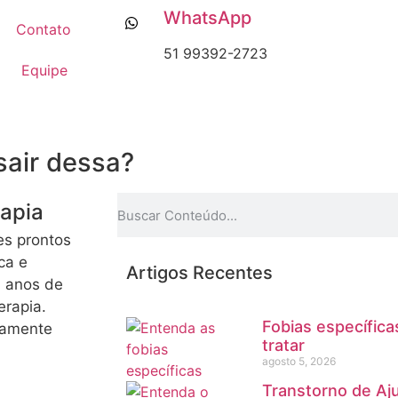
WhatsApp
Contato
51 99392-2723
Equipe
air dessa?
rapia
es prontos
ca e
Artigos Recentes
0 anos de
erapia.
Fobias específic
camente
tratar
agosto 5, 2026
Transtorno de Aj