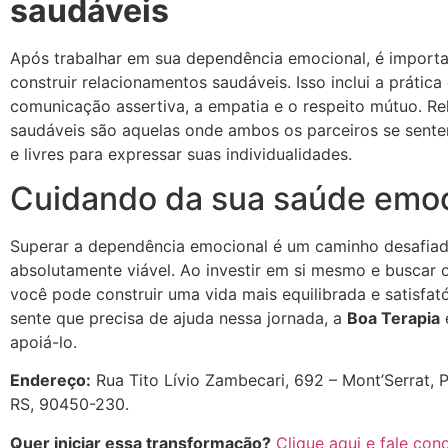
saudáveis
Após trabalhar em sua dependência emocional, é importa
construir relacionamentos saudáveis. Isso inclui a prática
comunicação assertiva, a empatia e o respeito mútuo. Re
saudáveis são aquelas onde ambos os parceiros se sente
e livres para expressar suas individualidades.
Cuidando da sua saúde emoc
Superar a dependência emocional é um caminho desafiad
absolutamente viável. Ao investir em si mesmo e buscar o
você pode construir uma vida mais equilibrada e satisfató
sente que precisa de ajuda nessa jornada, a
Boa Terapia
apoiá-lo.
Endereço:
Rua Tito Lívio Zambecari, 692 – Mont’Serrat, 
RS, 90450-230.
Quer iniciar essa transformação?
Clique aqui e fale con