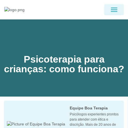
PÁGINA INICIAL
QUEM SOMOS
Psicoterapia para
crianças: como funciona?
Equipe Boa Terapia
Psicólogos experientes prontos
para atender com ética e
discrição. Mais de 20 anos de