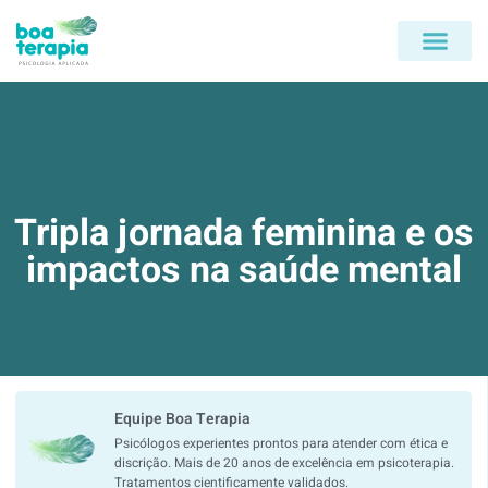
PÁGINA INICIAL
QUEM SOMOS
Tripla jornada feminina e os
impactos na saúde mental
Equipe Boa Terapia
Psicólogos experientes prontos para atender com ética e
discrição. Mais de 20 anos de excelência em psicoterapia.
Tratamentos cientificamente validados.