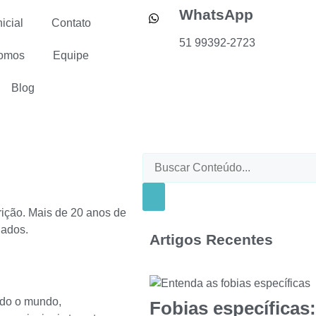
WhatsApp
icial
Contato
51 99392-2723
omos
Equipe
Blog
heça os Principais Tipos e Seus
rição. Mais de 20 anos de
dados.
Artigos Recentes
odo o mundo,
Fobias específicas