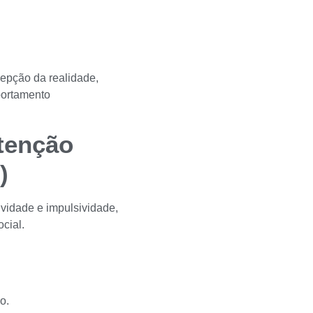
cepção da realidade,
portamento
Atenção
)
vidade e impulsividade,
cial.
o.