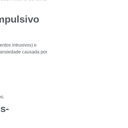
mpulsivo
tos intrusivos) e
a ansiedade causada por
.
s.
s-