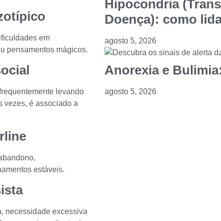
Hipocondria (Tran
zotípico
Doença): como lida
ificuldades em
agosto 5, 2026
 ou pensamentos mágicos.
Anorexia e Bulimia:
ocial
agosto 5, 2026
 frequentemente levando
s vezes, é associado a
rline
 abandono,
namentos estáveis.
ista
, necessidade excessiva