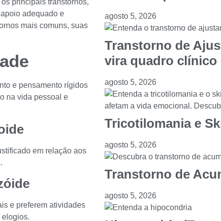
s principais transtornos,
o apoio adequado e
agosto 5, 2026
tornos mais comuns, suas
Transtorno de Aju
dade
vira quadro clínico
agosto 5, 2026
nto e pensamento rígidos
zo na vida pessoal e
Tricotilomania e Sk
oide
agosto 5, 2026
ustificado em relação aos
.
Transtorno de Acu
zóide
agosto 5, 2026
is e preferem atividades
 elogios.